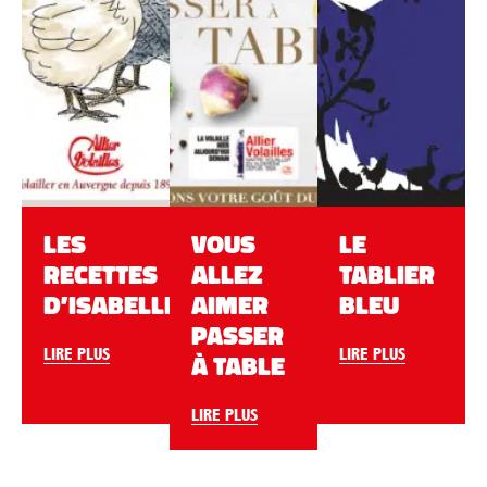
LES
VOUS
LE
RECETTES
ALLEZ
TABLIER
D’ISABELLE
AIMER
BLEU
PASSER
LIRE PLUS
LIRE PLUS
À TABLE
LIRE PLUS